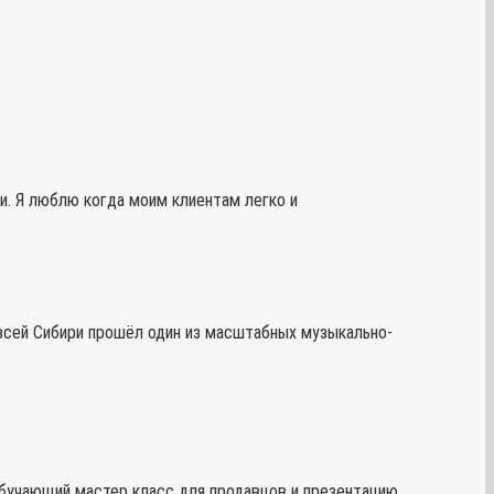
и. Я люблю когда моим клиентам легко и
о всей Сибири прошёл один из масштабных музыкально-
 обучающий мастер класс для продавцов и презентацию