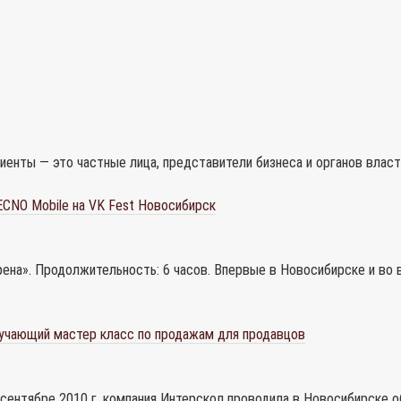
иенты — это частные лица, представители бизнеса и органов власт
CNO Mobile на VK Fest Новосибирск
«Арена». Продолжительность: 6 часов. Впервые в Новосибирске и в
учающий мастер класс по продажам для продавцов
В сентябре 2010 г. компания Интерскол проводила в Новосибирске