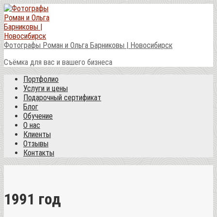
Перейти
к
контенту
Фотографы Роман и Ольга Барниковы | Новосибирск
Съёмка для вас и вашего бизнеса
Портфолио
Услуги и цены
Подарочный сертификат
Блог
Обучение
О нас
Клиенты
Отзывы
Контакты
1991 год