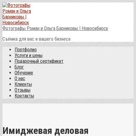
Перейти
к
контенту
Фотографы Роман и Ольга Барниковы | Новосибирск
Съёмка для вас и вашего бизнеса
Портфолио
Услуги и цены
Подарочный сертификат
Блог
Обучение
О нас
Клиенты
Отзывы
Контакты
Имиджевая деловая