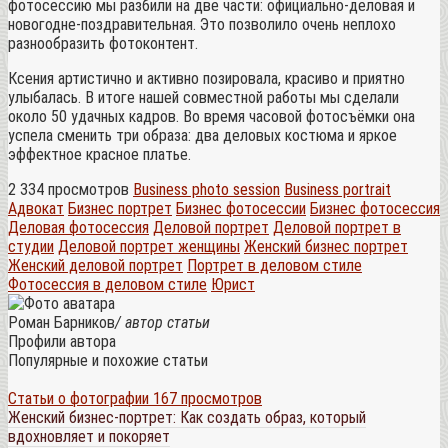
фотосессию мы разбили на две части: официально-деловая и
новогодне-поздравительная. Это позволило очень неплохо
разнообразить фотоконтент.
Ксения артистично и активно позировала, красиво и приятно
улыбалась. В итоге нашей совместной работы мы сделали
около 50 удачных кадров. Во время часовой фотосъёмки она
успела сменить три образа: два деловых костюма и яркое
эффектное красное платье.
2 334 просмотров
Business photo session
Business portrait
Адвокат
Бизнес портрет
Бизнес фотосессии
Бизнес фотосессия
Деловая фотосессия
Деловой портрет
Деловой портрет в
студии
Деловой портрет женщины
Женский бизнес портрет
Женский деловой портрет
Портрет в деловом стиле
Фотосессия в деловом стиле
Юрист
Роман Барников
/ автор статьи
Профили автора
Популярные и похожие статьи
Статьи о фотографии
167 просмотров
Женский бизнес-портрет: Как создать образ, который
вдохновляет и покоряет